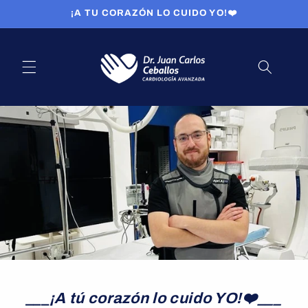
Skip to
¡A TU CORAZÓN LO CUIDO YO!❤️
content
___
¡A tú corazón lo cuido YO!❤️___